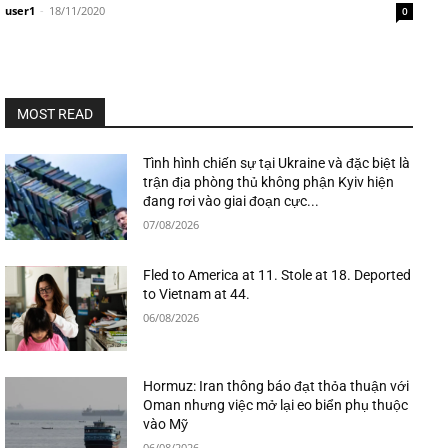
user1
-
18/11/2020
0
MOST READ
Tình hình chiến sự tại Ukraine và đặc biệt là
trận địa phòng thủ không phận Kyiv hiện
đang rơi vào giai đoạn cực...
07/08/2026
Fled to America at 11. Stole at 18. Deported
to Vietnam at 44.
06/08/2026
Hormuz: Iran thông báo đạt thỏa thuận với
Oman nhưng việc mở lại eo biển phụ thuộc
vào Mỹ
06/08/2026