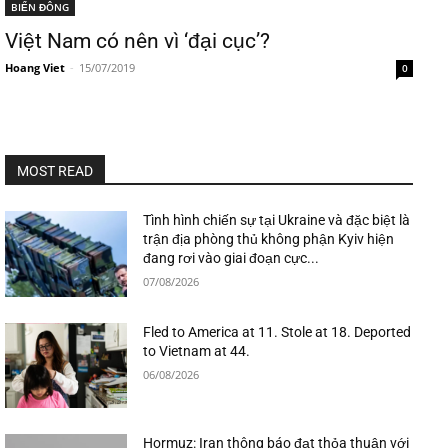
BIỂN ĐÔNG
Việt Nam có nên vì ‘đại cục’?
Hoang Viet
-
15/07/2019
0
MOST READ
Tình hình chiến sự tại Ukraine và đặc biệt là
trận địa phòng thủ không phận Kyiv hiện
đang rơi vào giai đoạn cực...
07/08/2026
Fled to America at 11. Stole at 18. Deported
to Vietnam at 44.
06/08/2026
Hormuz: Iran thông báo đạt thỏa thuận với