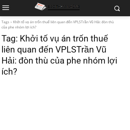
Tags
Khởi tố vụ án trốn thuế liên quan đến VPLSTrần Vũ Hải: đòn thù
của phe nhóm lợi ích?
Tag:
Khởi tố vụ án trốn thuế
liên quan đến VPLSTrần Vũ
Hải: đòn thù của phe nhóm lợi
ích?