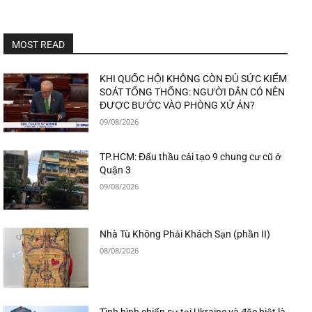
MOST READ
KHI QUỐC HỘI KHÔNG CÒN ĐỦ SỨC KIỂM
SOÁT TỔNG THỐNG: NGƯỜI DÂN CÓ NÊN
ĐƯỢC BƯỚC VÀO PHÒNG XỬ ÁN?
09/08/2026
TP.HCM: Đấu thầu cải tạo 9 chung cư cũ ở
Quận 3
09/08/2026
Nhà Tù Không Phải Khách Sạn (phần II)
08/08/2026