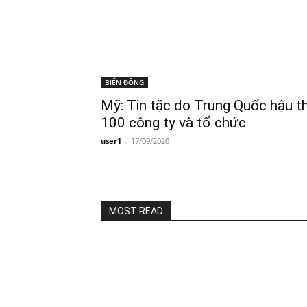
BIỂN ĐÔNG
Mỹ: Tin tặc do Trung Quốc hậu t
100 công ty và tổ chức
user1
-
17/09/2020
MOST READ