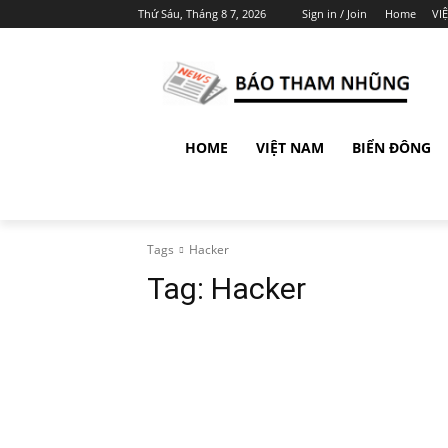
Thứ Sáu, Tháng 8 7, 2026
Sign in / Join
Home
VI
HOME
VIỆT NAM
BIỂN ĐÔNG
Tags
Hacker
Tag:
Hacker