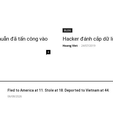
BLOG
huẫn đã tấn công vào
Hacker đánh cắp dữ l
Hoang Viet
-
24/07/2019
0
Fled to America at 11. Stole at 18. Deported to Vietnam at 44.
06/08/2026