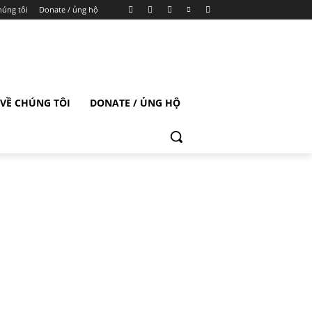
húng tôi
Donate / ủng hộ
VỀ CHÚNG TÔI
DONATE / ỦNG HỘ