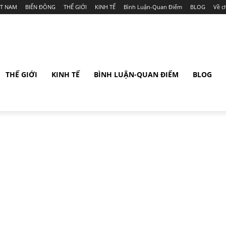
ỆT NAM
BIỂN ĐÔNG
THẾ GIỚI
KINH TẾ
Bình Luận-Quan Điểm
BLOG
Về c
THẾ GIỚI
KINH TẾ
BÌNH LUẬN-QUAN ĐIỂM
BLOG