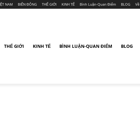
IỆT NAM
BIỂN ĐÔNG
THẾ GIỚI
KINH TẾ
Bình Luận-Quan Điểm
BLOG
Về
THẾ GIỚI
KINH TẾ
BÌNH LUẬN-QUAN ĐIỂM
BLOG