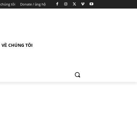
 chúng tôi
Donate / ủng hộ
VỀ CHÚNG TÔI