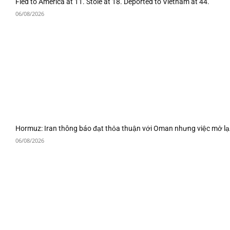
Fled to America at 11. Stole at 18. Deported to Vietnam at 44.
06/08/2026
Hormuz: Iran thông báo đạt thỏa thuận với Oman nhưng việc mở lạ
06/08/2026