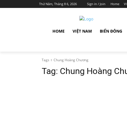
Thứ Năm, Tháng 8 6, 2026
Sign in / Join
Home
V
HOME
VIỆT NAM
BIỂN ĐÔNG
Tags
Chung Hoàng Chương
Tag:
Chung Hoàng Ch