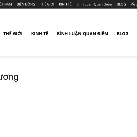
IỆT NAM
BIỂN ĐÔNG
THẾ GIỚI
KINH TẾ
Bình Luận-Quan Điểm
BLOG
Về 
THẾ GIỚI
KINH TẾ
BÌNH LUẬN-QUAN ĐIỂM
BLOG
ương