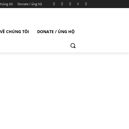
chúng tôi
Donate / ủng hộ
VỀ CHÚNG TÔI
DONATE / ỦNG HỘ