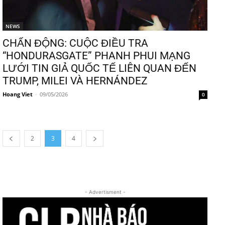
NEWS
CHẤN ĐỘNG: CUỘC ĐIỀU TRA
“HONDURASGATE” PHANH PHUI MẠNG
LƯỚI TIN GIẢ QUỐC TẾ LIÊN QUAN ĐẾN
TRUMP, MILEI VÀ HERNÁNDEZ
Hoang Viet
-
09/05/2026
0
2
3
4
- Advertisment -