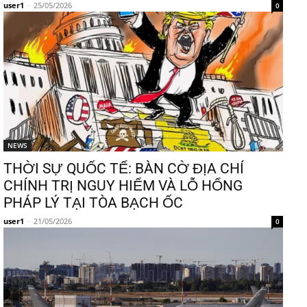
user1
-
25/05/2026
0
NEWS
THỜI SỰ QUỐC TẾ: BÀN CỜ ĐỊA CHÍ
CHÍNH TRỊ NGUY HIỂM VÀ LỖ HỔNG
PHÁP LÝ TẠI TÒA BẠCH ỐC
user1
-
21/05/2026
0