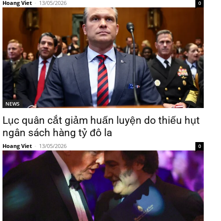
Hoang Viet
-
13/05/2026
0
NEWS
Lục quân cắt giảm huấn luyện do thiếu hụt
ngân sách hàng tỷ đô la
Hoang Viet
-
13/05/2026
0