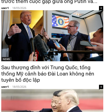
trước thềm cuộc gặp giữa ông Putin và...
user1
-
18/05/2026
0
NEWS
Sau thượng đỉnh với Trung Quốc, tổng
thống Mỹ cảnh báo Đài Loan không nên
tuyên bố độc lập
user1
-
18/05/2026
0