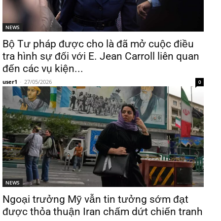
NEWS
Bộ Tư pháp được cho là đã mở cuộc điều
tra hình sự đối với E. Jean Carroll liên quan
đến các vụ kiện...
user1
-
27/05/2026
0
NEWS
Ngoại trưởng Mỹ vẫn tin tưởng sớm đạt
được thỏa thuận Iran chấm dứt chiến tranh