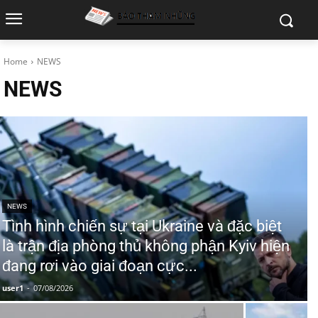
Home
NEWS
NEWS
NEWS
Tình hình chiến sự tại Ukraine và đặc biệt
là trận địa phòng thủ không phận Kyiv hiện
đang rơi vào giai đoạn cực...
user1
-
07/08/2026