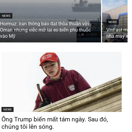
NEWS
NEWS
Hormuz: Iran thông báo đạt thỏa thuận với
Oman nhưng việc mở lại eo biển phụ thuộc
VinFast mất
vào Mỹ
nhà máy xe 
NEWS
Ông Trump biến mất tám ngày. Sau đó,
chúng tôi lên sóng.