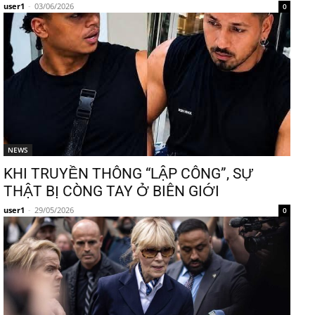
user1
-
03/06/2026
0
NEWS
KHI TRUYỀN THÔNG “LẬP CÔNG”, SỰ
THẬT BỊ CÒNG TAY Ở BIÊN GIỚI
user1
-
29/05/2026
0